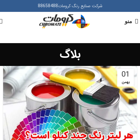
شرکت صنایع رنگ کرومات
88658488
منو
بلاگ
01
بهمن