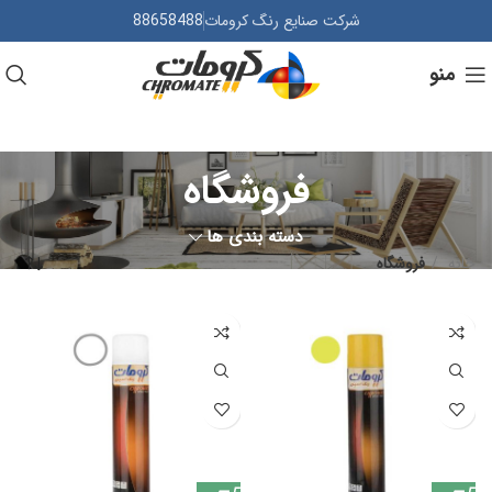
شرکت صنایع رنگ کرومات
88658488
منو
فروشگاه
دسته بندی ها
خانه
فروشگاه