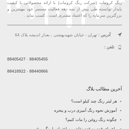
رنگ کرومات (شرکت رنگ کرومات) با ارائه محصولاتی با کیفیت
پایدار توانسته طی بیش از سه دهه فعالیت مستمر خود مهمترین و
بزرگترین سرمایه را که اعتماد مشتری است ، کسب نماید .
آدرس :
تهران - خیابان شهیدبهشتی ، بعداز اندیشه پلاک 64
تلفن :
88405427
-
88405455
88418922
-
88440866
آخرین مطالب بلاگ
هر لیتر رنگ چند کیلو است؟
آموزش نحوه رنگ آمیزی درب و پنجره
چگونه رنگ روغن را مات کنیم؟
راهنمای قدم به قدم نقاشی ساختمان با رنگ روغنی