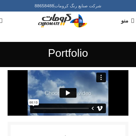
شرکت صنایع رنگ کرومات
88658488
منو
Portfolio