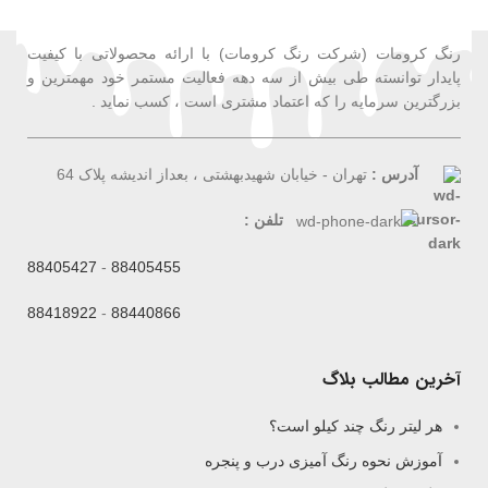
رنگ کرومات (شرکت رنگ کرومات) با ارائه محصولاتی با کیفیت
پایدار توانسته طی بیش از سه دهه فعالیت مستمر خود مهمترین و
بزرگترین سرمایه را که اعتماد مشتری است ، کسب نماید .
آدرس :
تهران - خیابان شهیدبهشتی ، بعداز اندیشه پلاک 64
تلفن :
88405427
-
88405455
88418922
-
88440866
آخرین مطالب بلاگ
هر لیتر رنگ چند کیلو است؟
آموزش نحوه رنگ آمیزی درب و پنجره