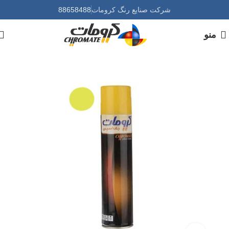
شرکت صنایع رنگ کرومات
88658488
منو