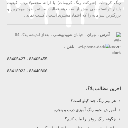
رنگ کرومات (شرکت رنگ کرومات) با ارائه محصولاتی با کیفیت
پایدار توانسته طی بیش از سه دهه فعالیت مستمر خود مهمترین و
بزرگترین سرمایه را که اعتماد مشتری است ، کسب نماید .
آدرس :
تهران - خیابان شهیدبهشتی ، بعداز اندیشه پلاک 64
تلفن :
88405427
-
88405455
88418922
-
88440866
آخرین مطالب بلاگ
هر لیتر رنگ چند کیلو است؟
آموزش نحوه رنگ آمیزی درب و پنجره
چگونه رنگ روغن را مات کنیم؟
راهنمای قدم به قدم نقاشی ساختمان با رنگ روغنی