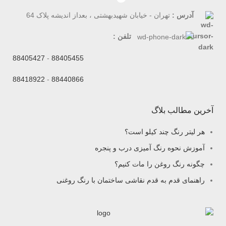
آدرس :
تهران - خیابان شهیدبهشتی ، بعداز اندیشه پلاک 64
تلفن :
88405427
-
88405455
88418922
-
88440866
آخرین مطالب بلاگ
هر لیتر رنگ چند کیلو است؟
آموزش نحوه رنگ آمیزی درب و پنجره
چگونه رنگ روغن را مات کنیم؟
راهنمای قدم به قدم نقاشی ساختمان با رنگ روغنی