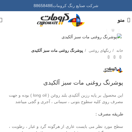
شرکت صنایع رنگ کرومات
88658488
منو
برای بزرگنمایی کلیک کنید
خانه
رنگهای روغنی
پوشرنگ روغنی مات سبز آلکیدی
پوشرنگ روغنی مات سبز آلکیدی
این محصول بر پایه رزین آلکیدی بلند روغن ( long oil ) بوده و جهت
مصرف روی کلیه سطوح بتونی ، سیمانی ، آجری و گچی میباشد
طریقه مصرف :
سطح مورد نظر می بایست عاری از هرگونه گرد و غبار ، رطوبت ،