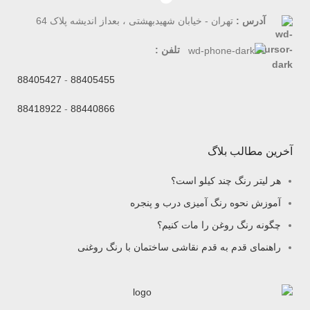
آدرس :
تهران - خیابان شهیدبهشتی ، بعداز اندیشه پلاک 64
تلفن :
88405427
-
88405455
88418922
-
88440866
آخرین مطالب بلاگ
هر لیتر رنگ چند کیلو است؟
آموزش نحوه رنگ آمیزی درب و پنجره
چگونه رنگ روغن را مات کنیم؟
راهنمای قدم به قدم نقاشی ساختمان با رنگ روغنی