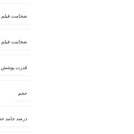
ضخامت فیلم خی
ضخامت فیلم خش
قدرت پوشش ت
حجم
درصد جامد ح