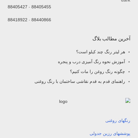
88405427
-
88405455
88418922
-
88440866
آخرین مطالب بلاگ
هر لیتر رنگ چند کیلو است؟
آموزش نحوه رنگ آمیزی درب و پنجره
چگونه رنگ روغن را مات کنیم؟
راهنمای قدم به قدم نقاشی ساختمان با رنگ روغنی
رنگهای روغنی
پوششهای رزین جدولی