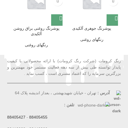
پوشرنگ جوهری آلکیدی
پوشرنگ روغنی براق روشن
پ
آلکیدی
رنگهای روغنی
رنگهای روغنی
رنگ کرومات (شرکت رنگ کرومات) با ارائه محصولاتی با کیفیت
پایدار توانسته طی بیش از سه دهه فعالیت مستمر خود مهمترین و
بزرگترین سرمایه را که اعتماد مشتری است ، کسب نماید .
آدرس :
تهران - خیابان شهیدبهشتی ، بعداز اندیشه پلاک 64
تلفن :
88405427
-
88405455