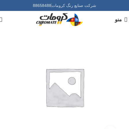
شرکت صنایع رنگ کرومات
88658488
منو