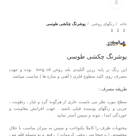
برای بزرگنمایی کلیک کنید
خانه
رنگهای روغنی
پوشرنگ چکشی طوسی
پوشرنگ چکشی طوسی
این رنگ بر پایه رزین آلکیدی بلند روغن long oil بوده و جهت
مصرف روی کلیه سطوح فلزی ( آهنی و سازه ها ) مناسب میباشد
طریقه مصرف :
سطح مورد نظر می بایست عاری از هرگونه گرد و غبار ، رطوبت ،
چربی و رنگهای پوسیده قبلی باشید . جهت افزایش مقاومت و
خوردگی ابتدا ، بتونه و سپس آستر نمایید .
محتویات ظرف را کاملا یکنواخت و سپس به میزان مناسب با حلال
مخصوص ( ترجیحا تینر روغنی کرومات ) رقیق و به وسیله قلم مو ،