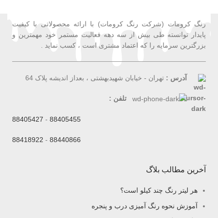
رنگ کرومات (شرکت رنگ کرومات) با ارائه محصولاتی با کیفیت
پایدار توانسته طی بیش از سه دهه فعالیت مستمر خود مهمترین و
بزرگترین سرمایه را که اعتماد مشتری است ، کسب نماید .
آدرس :
تهران - خیابان شهیدبهشتی ، بعداز اندیشه پلاک 64
تلفن :
88405427
-
88405455
88418922
-
88440866
آخرین مطالب بلاگ
هر لیتر رنگ چند کیلو است؟
آموزش نحوه رنگ آمیزی درب و پنجره