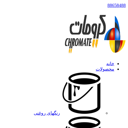
88658488
خانه
محصولات
رنگهای روغنی